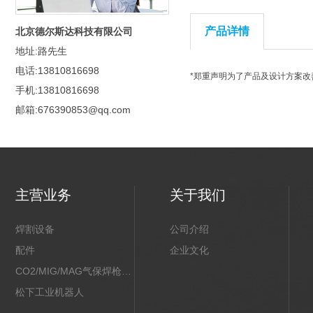
产品详情
北京德尔斯达科技有限公司
地址:路先生
电话:13810816698
*郑重声明为了产品及设计方案
手机:13810816698
邮箱:676390853@qq.com
主营业务
关于我们
焊割设备
公司介绍
配件
企业文化
CO2/MIG/MAG气保焊枪配件
松下工业机器人