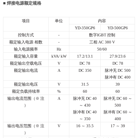
■ 焊接电源额定规格
项目
单位
内容
YD-350GP6
YD-500GP6
控制方式
-
数字IGBT 控制
额定输入电源·相数
-
三相 AC 380 V
输入电源频率
Hz
50/60
额定输入容量
kVA/ kW
17.2/13.1
27.9/23.6
额定输出空载电压
V
DC 78
DC 78
额定输出电流
A
DC 350
脉冲无 DC 500
脉冲有 DC 400
额定输出电压
V
31.5
39
额定负载持续率
%
60
60
输出电流范围（※ 注
A
脉冲无 DC 40
脉冲无 DC 60 ～
）
～ 430
500
脉冲有 DC 40
脉冲有 DC 60 ～
～ 350
400
输出电压范围（※ 注
V
16 ～ 35.5
17 ～ 39
）