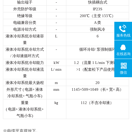
输出端子
-
快插耦合式
外壳防护等级
-
IP23S
绝缘等级
-
200℃（主变 155℃）
电磁兼容分类
-
A 类
电源冷却方式
-
强制风冷
服务热线
液体冷却系统冷却液容
L
6
量
液体冷却系统冷却方式
-
循环冷却/ 泵强制循环
在线咨询
/ 冷却液循环方式
液体冷却系统冷却能力
kW
1.2 （流量 1 L/min 下测试）
液体冷却系统冷却液流
L/ min
>1（配套松下产品使用）
微信
量
液体冷却系统最大扬程
m
20
外形尺寸 ( 电源+ 液体
mm
1145×509×1049（长× 宽× 高）
冷却系统+ 气瓶小车)
重量
112（不含冷却液）
kg
( 电源+ 液体冷却系统+
气瓶小车)
※电缆平直摆放下。