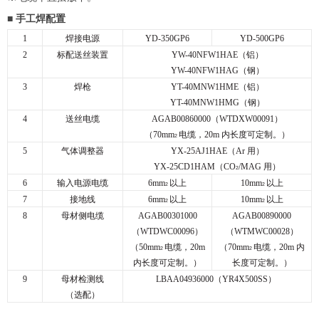
■ 手工焊配置
1
焊接电源
YD-350GP6
YD-500GP6
2
标配送丝装置
YW-40NFW1HAE（铝）
YW-40NFW1HAG（钢）
3
焊枪
YT-40MNW1HME（铝）
YT-40MNW1HMG（钢）
4
送丝电缆
AGAB00860000（WTDXW00091）
（70mm
电缆，20m 内长度可定制。）
2
5
气体调整器
YX-25AJ1HAE（Ar 用）
YX-25CD1HAM（CO
/MAG 用）
2
6
输入电源电缆
6mm
以上
10mm
以上
2
2
7
接地线
6mm
以上
10mm
以上
2
2
8
母材侧电缆
AGAB00301000
AGAB00890000
（WTDWC00096）
（WTMWC00028）
（50mm
电缆，20m
（70mm
电缆，20m 内
2
2
内长度可定制。）
长度可定制。）
9
母材检测线
LBAA04936000（YR4X500SS）
（选配）