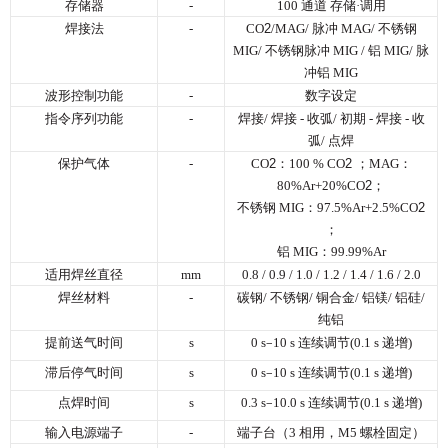
存储器
-
100 通道 存储·调用
焊接法
-
CO
2
/MAG/ 脉冲 MAG/ 不锈钢
MIG/ 不锈钢脉冲 MIG / 铝 MIG/ 脉
冲铝 MIG
波形控制功能
-
数字设定
指令序列功能
-
焊接/ 焊接 - 收弧/ 初期 - 焊接 - 收
弧/ 点焊
保护气体
-
CO
2
：100 % CO
2
；MAG：
80%Ar+20%CO
2
；
不锈钢 MIG：97.5%Ar+2.5%CO
2
；
铝 MIG：99.99%Ar
适用焊丝直径
mm
0.8 / 0.9 / 1.0 / 1.2 / 1.4 / 1.6 / 2.0
焊丝材料
-
碳钢/ 不锈钢/ 铜合金/ 铝镁/ 铝硅/
纯铝
提前送气时间
s
0 s
–
10 s 连续调节(0.1 s 递增)
滞后停气时间
s
0 s
–
10 s 连续调节(0.1 s 递增)
点焊时间
s
0.3 s
–
10.0 s 连续调节(0.1 s 递增)
输入电源端子
-
端子台（3 相用，M5 螺栓固定）